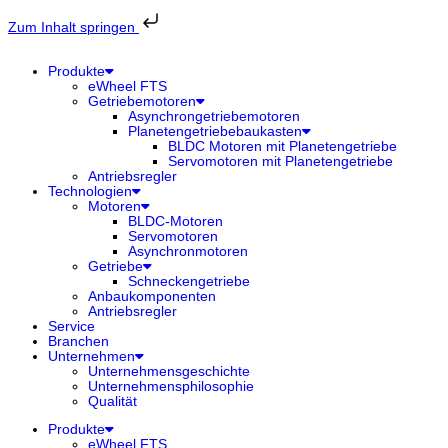
Zum
Inhalt
Zum Inhalt springen
springen
Produkte
eWheel FTS
Getriebemotoren
Asynchrongetriebemotoren
Planetengetriebebaukasten
BLDC Motoren mit Planetengetriebe
Servomotoren mit Planetengetriebe
Antriebsregler
Technologien
Motoren
BLDC-Motoren
Servomotoren
Asynchronmotoren
Getriebe
Schneckengetriebe
Anbaukomponenten
Antriebsregler
Service
Branchen
Unternehmen
Unternehmensgeschichte
Unternehmensphilosophie
Qualität
Produkte
eWheel FTS