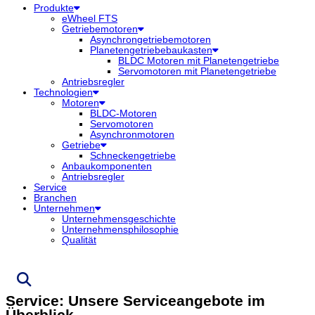
Produkte
eWheel FTS
Getriebemotoren
Asynchrongetriebemotoren
Planetengetriebebaukasten
BLDC Motoren mit Planetengetriebe
Servomotoren mit Planetengetriebe
Antriebsregler
Technologien
Motoren
BLDC-Motoren
Servomotoren
Asynchronmotoren
Getriebe
Schneckengetriebe
Anbaukomponenten
Antriebsregler
Service
Branchen
Unternehmen
Unternehmensgeschichte
Unternehmensphilosophie
Qualität
Service: Unsere Serviceangebote im
Überblick