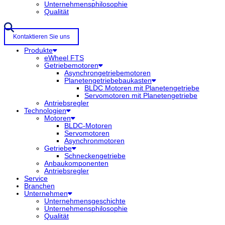
Unternehmensphilosophie
Qualität
Kontaktieren Sie uns
Produkte
eWheel FTS
Getriebemotoren
Asynchrongetriebemotoren
Planetengetriebebaukasten
BLDC Motoren mit Planetengetriebe
Servomotoren mit Planetengetriebe
Antriebsregler
Technologien
Motoren
BLDC-Motoren
Servomotoren
Asynchronmotoren
Getriebe
Schneckengetriebe
Anbaukomponenten
Antriebsregler
Service
Branchen
Unternehmen
Unternehmensgeschichte
Unternehmensphilosophie
Qualität