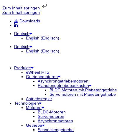
Zum Inhalt springen
Zum Inhalt springen
Downloads
Deutsch
English
(
Englisch
)
Deutsch
English
(
Englisch
)
Produkte
eWheel FTS
Getriebemotoren
Asynchrongetriebemotoren
Planetengetriebebaukasten
BLDC Motoren mit Planetengetriebe
Servomotoren mit Planetengetriebe
Antriebsregler
Technologien
Motoren
BLDC-Motoren
Servomotoren
Asynchronmotoren
Getriebe
Schneckengetriebe