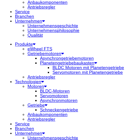
Anbaukomponenten
Antriebsregler
Service
Branchen
Unternehmen
Unternehmensgeschichte
Unternehmensphilosophie
Qualität
Produkte
eWheel FTS
Getriebemotoren
Asynchrongetriebemotoren
Planetengetriebebaukasten
BLDC Motoren mit Planetengetriebe
Servomotoren mit Planetengetriebe
Antriebsregler
Technologien
Motoren
BLDC-Motoren
Servomotoren
Asynchronmotoren
Getriebe
Schneckengetriebe
Anbaukomponenten
Antriebsregler
Service
Branchen
Unternehmen
Unternehmensgeschichte